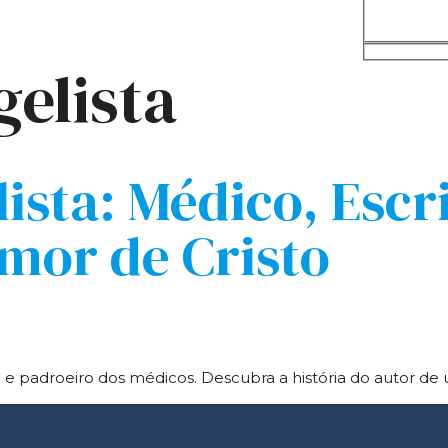
elista
ista: Médico, Escri
mor de Cristo
ta e padroeiro dos médicos. Descubra a história do autor d