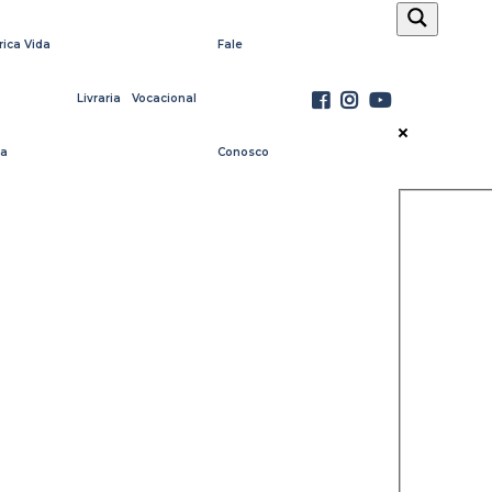
rica Vida
Fale
Livraria
Vocacional
a
Conosco
Exact ma
Search in 
Search in