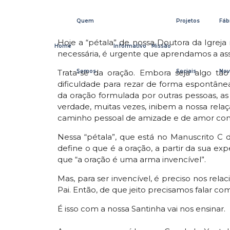
Quem
Projetos
Fáb
Hoje a “pétala” de nossa Doutora da Igrej
Home
Informativo
Missão
necessária, é urgente que aprendamos a as
Somos
Sociais
Nov
Trata-se da oração. Embora seja algo tã
dificuldade para rezar de forma espontân
da oração formulada por outras pessoas, as
verdade, muitas vezes, inibem a nossa rel
caminho pessoal de amizade e de amor co
Nessa “pétala”, que está no Manuscrito C d
define o que é a oração, a partir da sua ex
que “a oração é uma arma invencível”.
Mas, para ser invencível, é preciso nos re
Pai. Então, de que jeito precisamos falar 
É isso com a nossa Santinha vai nos ensinar.