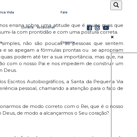
rica Vida
Fale
a nos ensina sobre uma atitude que é muito mais que
Livraria
Vocacional
sumi-la com prontidão e com uma postura correta.
a
Conosco
o simples, não são poucas as pessoas que sentem
ea e se apegam a fórmulas prontas ou se apropriam
 quais podem até ter a sua importância, mas que, na
ação com o nosso Pai e nos impedem de construir um
Exact ma
m Deus.
os Escritos Autobiográficos, a Santa da Pequena Via
periência pessoal, chamando a atenção para o fato de
Search in 
lacionarmos de modo correto com o Rei, que é o nosso
com Deus, de modo a alcançarmos o Seu coração?
Search in