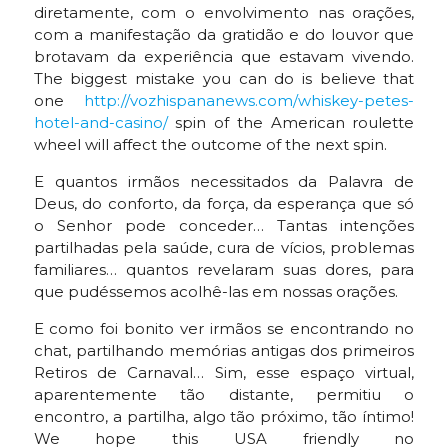
diretamente, com o envolvimento nas orações,
com a manifestação da gratidão e do louvor que
brotavam da experiência que estavam vivendo.
The biggest mistake you can do is believe that
one
http://vozhispananews.com/whiskey-petes-
hotel-and-casino/
spin of the American roulette
wheel will affect the outcome of the next spin.
E quantos irmãos necessitados da Palavra de
Deus, do conforto, da força, da esperança que só
o Senhor pode conceder… Tantas intenções
partilhadas pela saúde, cura de vícios, problemas
familiares… quantos revelaram suas dores, para
que pudéssemos acolhê-las em nossas orações.
E como foi bonito ver irmãos se encontrando no
chat, partilhando memórias antigas dos primeiros
Retiros de Carnaval… Sim, esse espaço virtual,
aparentemente tão distante, permitiu o
encontro, a partilha, algo tão próximo, tão íntimo!
We hope this USA friendly no