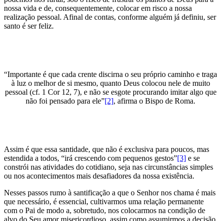
nossa vida e de, consequentemente, colocar em risco a nossa
realização pessoal. Afinal de contas, conforme alguém já definiu, ser
santo é ser feliz.
“Importante é que cada crente discirna o seu próprio caminho e traga
à luz o melhor de si mesmo, quanto Deus colocou nele de muito
pessoal (cf. 1 Cor 12, 7), e não se esgote procurando imitar algo que
não foi pensado para ele”
[2]
, afirma o Bispo de Roma.
Assim é que essa santidade, que não é exclusiva para poucos, mas
estendida a todos, “irá crescendo com pequenos gestos”
[3]
e se
constrói nas atividades do cotidiano, seja nas circunstâncias simples
ou nos acontecimentos mais desafiadores da nossa existência.
Nesses passos rumo à santificação a que o Senhor nos chama é mais
que necessário, é essencial, cultivarmos uma relação permanente
com o Pai de modo a, sobretudo, nos colocarmos na condição de
alvo do Seu amor misericordioso, assim como assumirmos a decisão