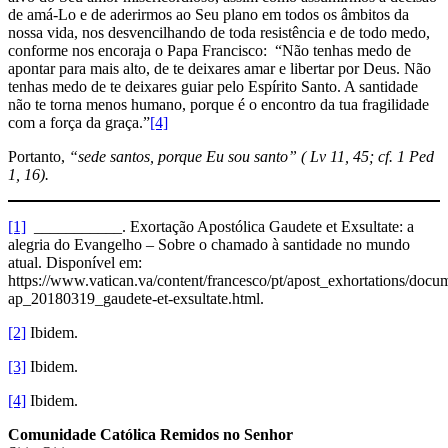
de amá-Lo e de aderirmos ao Seu plano em todos os âmbitos da
nossa vida, nos desvencilhando de toda resistência e de todo medo,
conforme nos encoraja o Papa Francisco: “Não tenhas medo de
apontar para mais alto, de te deixares amar e libertar por Deus. Não
tenhas medo de te deixares guiar pelo Espírito Santo. A santidade
não te torna menos humano, porque é o encontro da tua fragilidade
com a força da graça.”
[4]
Portanto,
“sede santos, porque Eu sou santo” ( Lv 11, 45; cf. 1 Ped
1, 16).
[1]
___________. Exortação Apostólica Gaudete et Exsultate: a
alegria do Evangelho – Sobre o chamado à santidade no mundo
atual. Disponível em:
https://www.vatican.va/content/francesco/pt/apost_exhortations/docu
ap_20180319_gaudete-et-exsultate.html.
[2]
Ibidem.
[3]
Ibidem.
[4]
Ibidem.
Comunidade Católica Remidos no Senhor