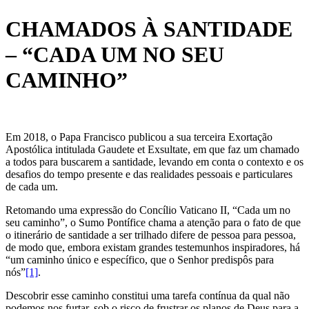
CHAMADOS À SANTIDADE
– “CADA UM NO SEU
CAMINHO”
Em 2018, o Papa Francisco publicou a sua terceira Exortação
Apostólica intitulada Gaudete et Exsultate, em que faz um chamado
a todos para buscarem a santidade, levando em conta o contexto e os
desafios do tempo presente e das realidades pessoais e particulares
de cada um.
Retomando uma expressão do Concílio Vaticano II, “Cada um no
seu caminho”, o Sumo Pontífice chama a atenção para o fato de que
o itinerário de santidade a ser trilhado difere de pessoa para pessoa,
de modo que, embora existam grandes testemunhos inspiradores, há
“um caminho único e específico, que o Senhor predispôs para
nós”
[1]
.
Descobrir esse caminho constitui uma tarefa contínua da qual não
podemos nos furtar, sob o risco de frustrar os planos de Deus para a