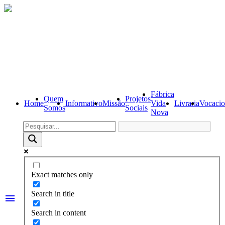
Fábrica
Quem
Projetos
Home
Informativo
Missão
Vida
Livraria
Vocacio
Somos
Sociais
Nova
Exact matches only
Search in title
menu
Search in content