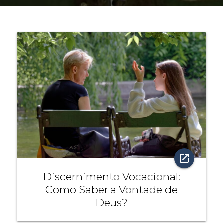
open_in_new
Discernimento Vocacional:
Como Saber a Vontade de
Deus?