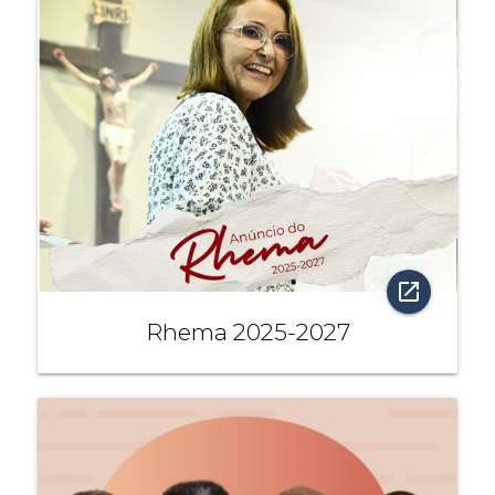
open_in_new
Rhema 2025-2027