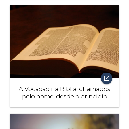
open_in_new
A Vocação na Bíblia: chamados
pelo nome, desde o princípio