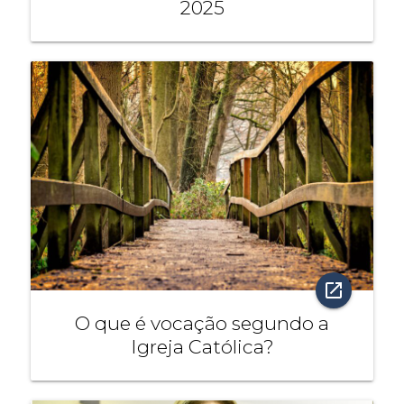
2025
open_in_new
O que é vocação segundo a
Igreja Católica?