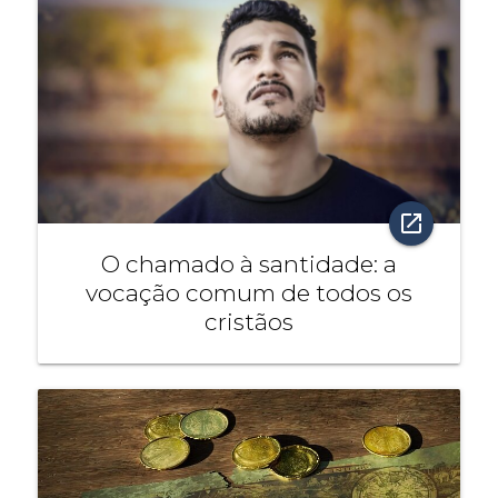
open_in_new
O chamado à santidade: a
vocação comum de todos os
cristãos