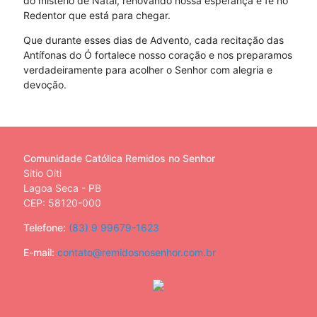
do mistério de Natal, renovando nossa esperança e fé no
Redentor que está para chegar.
Que durante esses dias de Advento, cada recitação das
Antífonas do Ó fortalece nosso coração e nos preparamos
verdadeiramente para acolher o Senhor com alegria e
devoção.
Comunidade Católica Remidos no Senhor
Sitio Oiti
Lagoa Seca - PB
CEP: 58120-000
Telefone:
(83) 9 99679-1623
E-mail:
contato@remidosnosenhor.com.br