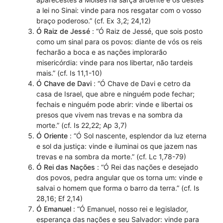
a lei no Sinai: vinde para nos resgatar com o vosso
braço poderoso.” (cf. Ex 3,2; 24,12)
Ó Raiz de Jessé
: “Ó Raiz de Jessé, que sois posto
como um sinal para os povos: diante de vós os reis
fecharão a boca e as nações implorarão
misericórdia: vinde para nos libertar, não tardeis
mais.” (cf. Is 11,1-10)
Ó Chave de Davi
: “Ó Chave de Davi e cetro da
casa de Israel, que abre e ninguém pode fechar;
fechais e ninguém pode abrir: vinde e libertai os
presos que vivem nas trevas e na sombra da
morte.” (cf. Is 22,22; Ap 3,7)
Ó Oriente
: “Ó Sol nascente, esplendor da luz eterna
e sol da justiça: vinde e iluminai os que jazem nas
trevas e na sombra da morte.” (cf. Lc 1,78-79)
Ó Rei das Nações
: “Ó Rei das nações e desejado
dos povos, pedra angular que os torna um: vinde e
salvai o homem que forma o barro da terra.” (cf. Is
28,16; Ef 2,14)
Ó Emanuel
: “Ó Emanuel, nosso rei e legislador,
esperança das nações e seu Salvador: vinde para