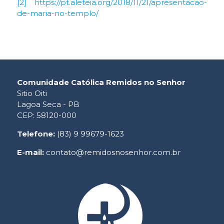
[2]
https://pt.aleteia.org/2018/11/21/apresentacao-
de-maria-no-templo/
Comunidade Católica Remidos no Senhor
Sitio Oiti
Lagoa Seca - PB
CEP: 58120-000
Telefone:
(83) 9 99679-1623
E-mail:
contato@remidosnosenhor.com.br