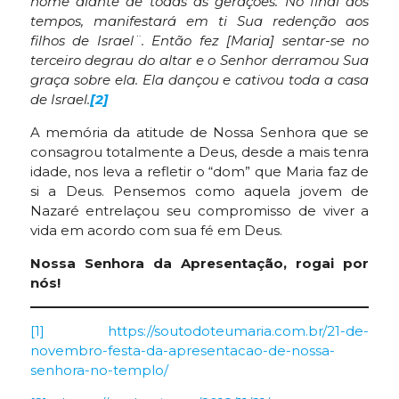
nome diante de todas as gerações. No final dos
tempos, manifestará em ti Sua redenção aos
filhos de Israel¨. Então fez [Maria] sentar-se no
terceiro degrau do altar e o Senhor derramou Sua
graça sobre ela. Ela dançou e cativou toda a casa
de Israel.
[2]
A memória da atitude de Nossa Senhora que se
consagrou totalmente a Deus, desde a mais tenra
idade, nos leva a refletir o “dom” que Maria faz de
si a Deus. Pensemos como aquela jovem de
Nazaré entrelaçou seu compromisso de viver a
vida em acordo com sua fé em Deus.
Nossa Senhora da Apresentação, rogai por
nós!
[1]
https://soutodoteumaria.com.br/21-de-
novembro-festa-da-apresentacao-de-nossa-
senhora-no-templo/