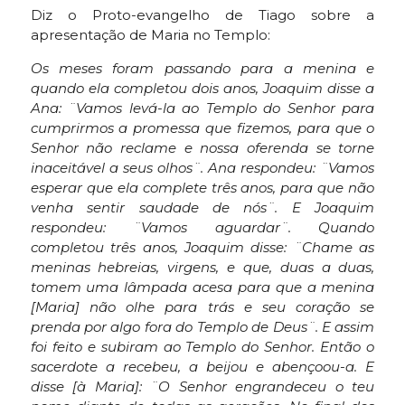
Diz o Proto-evangelho de Tiago sobre a
apresentação de Maria no Templo:
Os meses foram passando para a menina e
quando ela completou dois anos, Joaquim disse a
Ana: ¨Vamos levá-la ao Templo do Senhor para
cumprirmos a promessa que fizemos, para que o
Senhor não reclame e nossa oferenda se torne
inaceitável a seus olhos¨. Ana respondeu: ¨Vamos
esperar que ela complete três anos, para que não
venha sentir saudade de nós¨. E Joaquim
respondeu: ¨Vamos aguardar¨. Quando
completou três anos, Joaquim disse: ¨Chame as
meninas hebreias, virgens, e que, duas a duas,
tomem uma lâmpada acesa para que a menina
[Maria] não olhe para trás e seu coração se
prenda por algo fora do Templo de Deus¨. E assim
foi feito e subiram ao Templo do Senhor. Então o
sacerdote a recebeu, a beijou e abençoou-a. E
disse [à Maria]: ¨O Senhor engrandeceu o teu