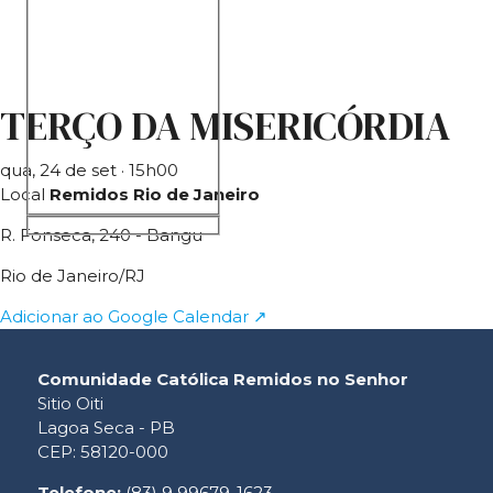
Search in title
TERÇO DA MISERICÓRDIA
Search in content
qua, 24 de set
· 15h00
Local
Remidos Rio de Janeiro
R. Fonseca, 240 - Bangu
Rio de Janeiro/RJ
Adicionar ao Google Calendar ↗
Comunidade Católica Remidos no Senhor
Sitio Oiti
Lagoa Seca - PB
CEP: 58120-000
Telefone:
(83) 9 99679-1623