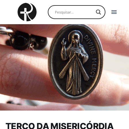
menu
TERÇO DA MISERICÓRDIA