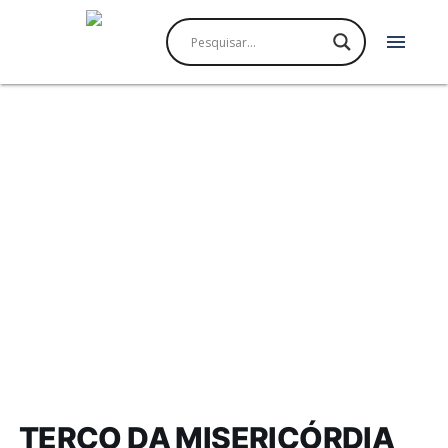
menu
TERÇO DA MISERICÓRDIA