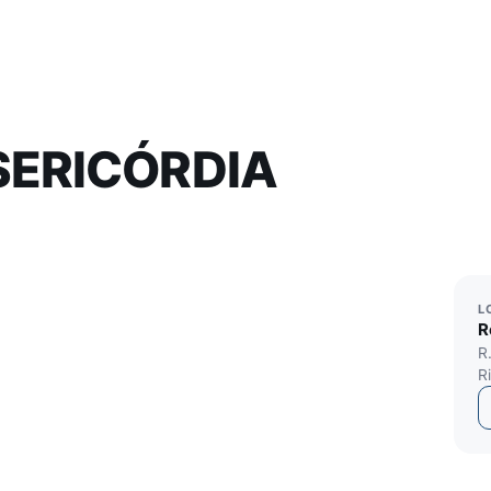
SERICÓRDIA
L
R
R
R