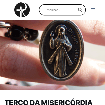
menu
TERÇO DA MISERICÓRDIA