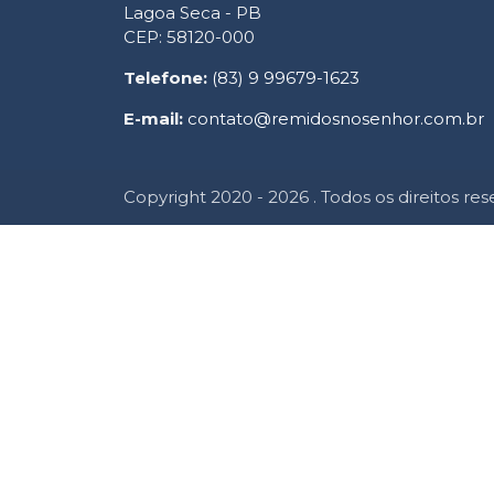
Lagoa Seca - PB
CEP: 58120-000
Telefone:
(83) 9 99679-1623
E-mail:
contato@remidosnosenhor.com.br
Copyright 2020 - 2026 . Todos os direitos res