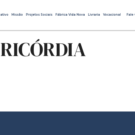
ativo
Missão
Projetos Sociais
Fábrica Vida Nova
Livraria
Vocacional
Fale
ERICÓRDIA
r