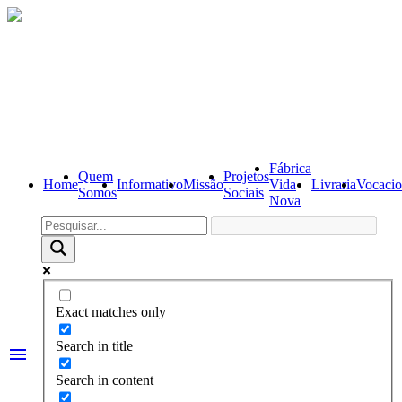
Fábrica
Quem
Projetos
Home
Informativo
Missão
Vida
Livraria
Vocacio
Somos
Sociais
Nova
Exact matches only
Search in title
menu
Search in content