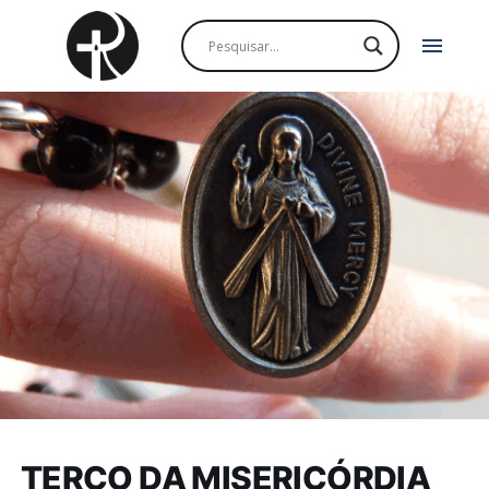
menu
TERÇO DA MISERICÓRDIA