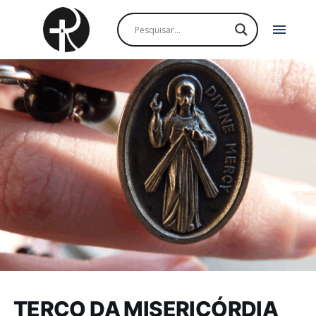
menu
TERÇO DA MISERICÓRDIA