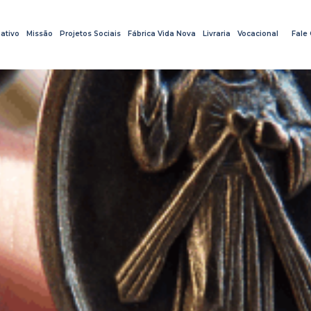
ativo
Missão
Projetos Sociais
Fábrica Vida Nova
Livraria
Vocacional
Fale