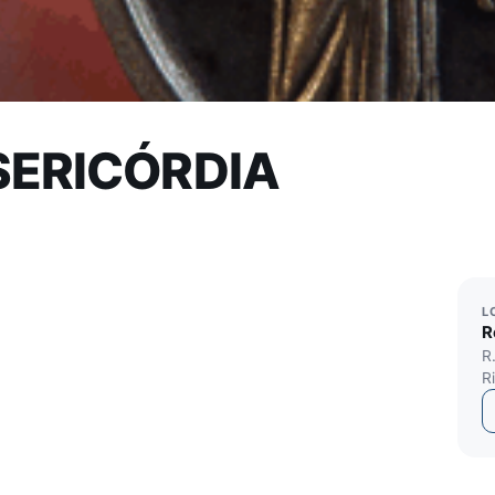
SERICÓRDIA
L
R
R
R