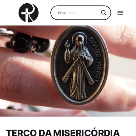
menu
TERÇO DA MISERICÓRDIA