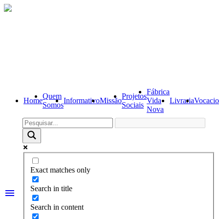
Fábrica
Quem
Projetos
Home
Informativo
Missão
Vida
Livraria
Vocacio
Somos
Sociais
Nova
Exact matches only
Search in title
menu
Search in content