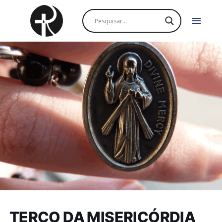
menu
TERÇO DA MISERICÓRDIA