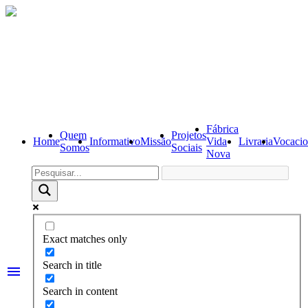
Fábrica
Quem
Projetos
Home
Informativo
Missão
Vida
Livraria
Vocacio
Somos
Sociais
Nova
Exact matches only
Search in title
menu
Search in content