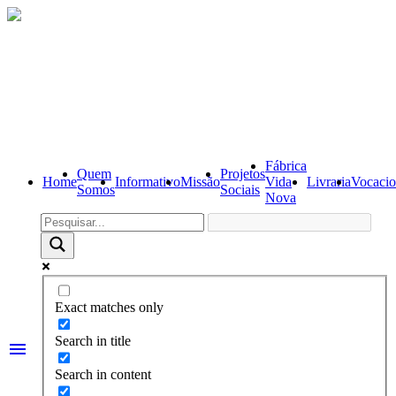
Fábrica
Quem
Projetos
Home
Informativo
Missão
Vida
Livraria
Vocacio
Somos
Sociais
Nova
Exact matches only
Search in title
menu
Search in content