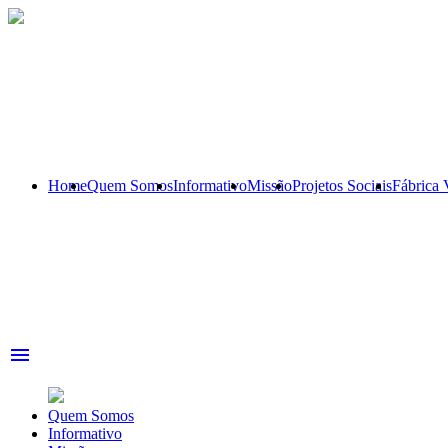
Home
Quem Somos
Informativo
Missão
Projetos Sociais
Fábrica
menu
Quem Somos
Informativo