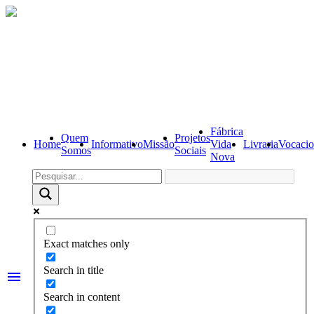
Fábrica
Quem
Projetos
Home
Informativo
Missão
Vida
Livraria
Vocacio
Somos
Sociais
Nova
Exact matches only
Search in title
menu
Search in content