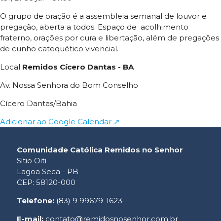
O grupo de oração é a assembleia semanal de louvor e
pregação, aberta a todos. Espaço de acolhimento
fraterno, orações por cura e libertação, além de pregações
de cunho catequético vivencial.
Local
Remidos Cícero Dantas - BA
Av. Nossa Senhora do Bom Conselho
Cícero Dantas/Bahia
Adicionar ao Google Calendar ↗
Comunidade Católica Remidos no Senhor
Sitio Oiti
Lagoa Seca - PB
CEP: 58120-000
Telefone:
(83) 9 99679-1623
E-mail:
contato@remidosnosenhor.com.br