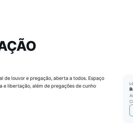
RAÇÃO
l de louvor e pregação, aberta a todos. Espaço
L
ra e libertação, além de pregações de cunho
R
A
C