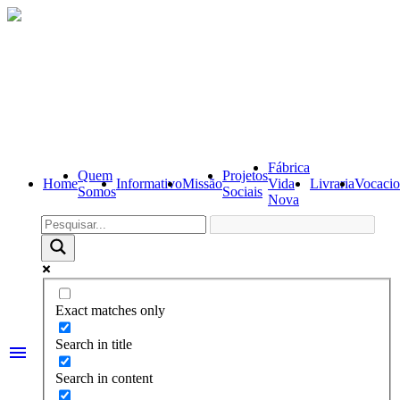
Fábrica
Quem
Projetos
Home
Informativo
Missão
Vida
Livraria
Vocacio
Somos
Sociais
Nova
Exact matches only
Search in title
menu
Search in content