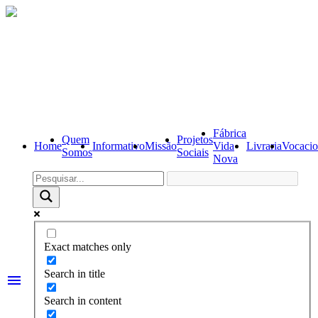
Fábrica
Quem
Projetos
Home
Informativo
Missão
Vida
Livraria
Vocacio
Somos
Sociais
Nova
Exact matches only
Search in title
menu
Search in content