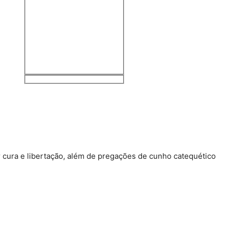
Search in title
Search in content
 cura e libertação, além de pregações de cunho catequético