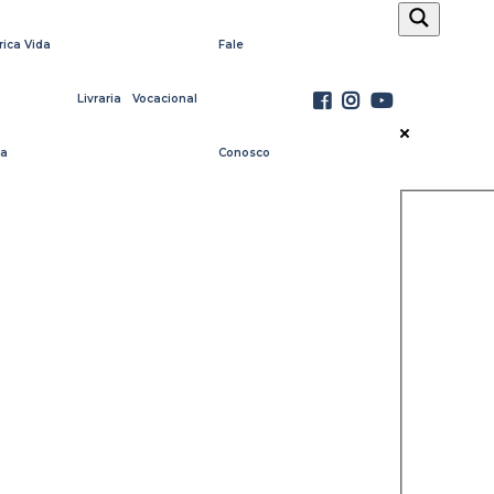
rica Vida
Fale
Livraria
Vocacional
a
Conosco
Exact ma
Search in 
Search in