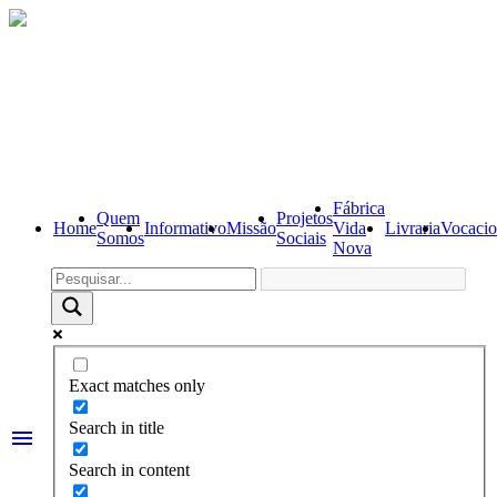
Fábrica
Quem
Projetos
Home
Informativo
Missão
Vida
Livraria
Vocacio
Somos
Sociais
Nova
Exact matches only
Search in title
menu
Search in content