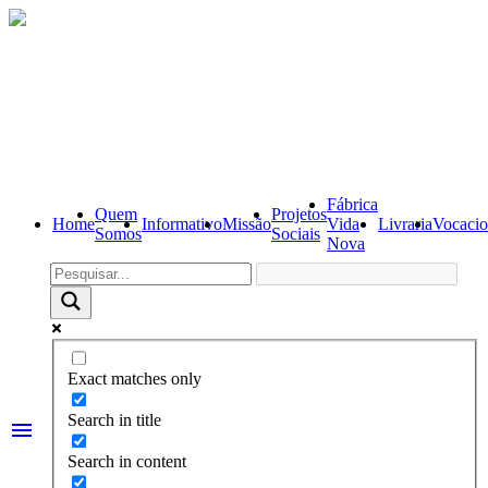
Fábrica
Quem
Projetos
Home
Informativo
Missão
Vida
Livraria
Vocacio
Somos
Sociais
Nova
Exact matches only
Search in title
menu
Search in content