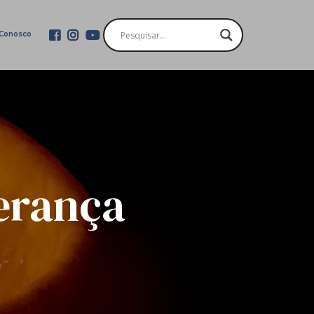
 Conosco
erança