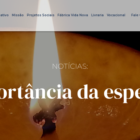
ativo
Missão
Projetos Sociais
Fábrica Vida Nova
Livraria
Vocacional
Fale
NOTÍCIAS:
ortância da esp