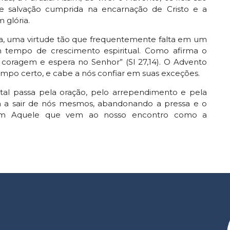
de salvação cumprida na encarnação de Cristo e a
 glória.
cia, uma virtude tão que frequentemente falta em um
 tempo de crescimento espiritual. Como afirma o
a coragem e espera no Senhor” (Sl 27,14). O Advento
po certo, e cabe a nós confiar em suas exceções.
Natal passa pela oração, pelo arrependimento e pela
ia a sair de nós mesmos, abandonando a pressa e o
om Aquele que vem ao nosso encontro como a
r