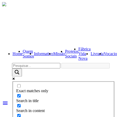
Fábrica
Quem
Projetos
Home
Informativo
Missão
Vida
Livraria
Vocacio
Somos
Sociais
Nova
Exact matches only
Search in title
menu
Search in content