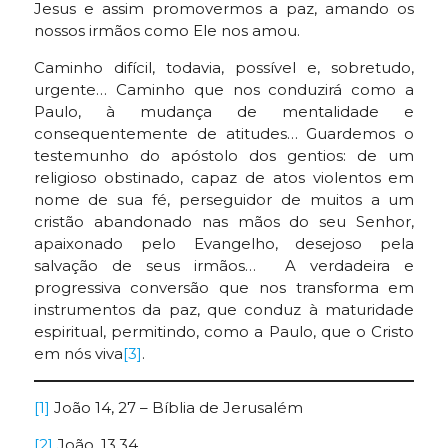
Jesus e assim promovermos a paz, amando os
nossos irmãos como Ele nos amou.
Caminho difícil, todavia, possível e, sobretudo,
urgente… Caminho que nos conduzirá como a
Paulo, à mudança de mentalidade e
consequentemente de atitudes… Guardemos o
testemunho do apóstolo dos gentios: de um
religioso obstinado, capaz de atos violentos em
nome de sua fé, perseguidor de muitos a um
cristão abandonado nas mãos do seu Senhor,
apaixonado pelo Evangelho, desejoso pela
salvação de seus irmãos… A verdadeira e
progressiva conversão que nos transforma em
instrumentos da paz, que conduz à maturidade
espiritual, permitindo, como a Paulo, que o Cristo
em nós viva
[3]
.
[1]
João 14, 27 – Bíblia de Jerusalém
[2]
João, 13,34