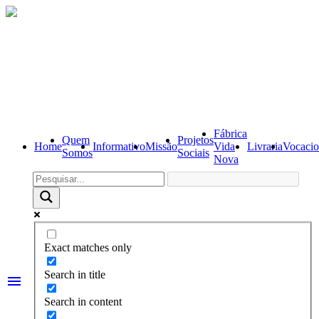
Fábrica
Quem
Projetos
Home
Informativo
Missão
Vida
Livraria
Vocacio
Somos
Sociais
Nova
Exact matches only
Search in title
menu
Search in content