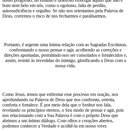
nosso progresso, no entanto é doloroso enxergar aquilo que não é
bom nem belo em nós, como o egoísmo, falta de perdão,
autossuficiência e orgulho. Se não nos orientamos pela Palavra de
Deus, corremos o risco de nos fecharmos e paralisarmos.
Portanto, é urgente uma íntima relação com as Sagradas Escrituras,
confrontando o nosso pensar e agir, acolhendo as correções e
direções apontadas, permitindo-nos ser consolados e fortalecidos e,
assim, resistir às investidas do inimigo, glorificando a Deus com a
nossa vida.
Como Jesus, temos que enfrentar esse processo em oração, nos
aprofundando na Palavra de Deus que nos confronta, orienta,
conforta e fortalece. É por meio dela que o Senhor nos fala,
revelando os princípios eternos, o Seu modo de pensar e agir, pois
nos relacionando com a Sua Palavra é com o próprio Deus que
abrimos a um íntimo diálogo. Com olhos e corações abertos,
podemos conhecer a Verdade e acolhê-la em nosso viver.